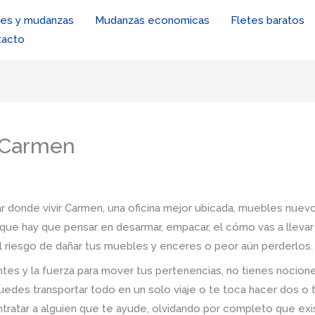
tes y mudanzas
Mudanzas economicas
Fletes baratos
tacto
n Carmen
r donde vivir Carmen, una oficina mejor ubicada, muebles nuevos
rque hay que pensar en desarmar, empacar, el cómo vas a llevar
 el riesgo de dañar tus muebles y enceres o peor aún perderlos.
tes y la fuerza para mover tus pertenencias, no tienes nocio
uedes transportar todo en un solo viaje o te toca hacer dos o 
ontratar a alguien que te ayude, olvidando por completo que e