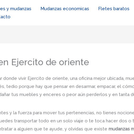
tes y mudanzas
Mudanzas economicas
Fletes baratos
tacto
 Ejercito de oriente
r donde vivir Ejercito de oriente, una oficina mejor ubicada, mu
és, tedio porque hay que pensar en desarmar, empacar, el cómo 
e dañar tus muebles y enceres o peor aún perderlos y en tanta 
tes y la fuerza para mover tus pertenencias, no tienes nocio
uedes transportar todo en un solo viaje o te toca hacer dos o 
ntratar a alguien que te ayude, y olvidas que existe
mudanzas me