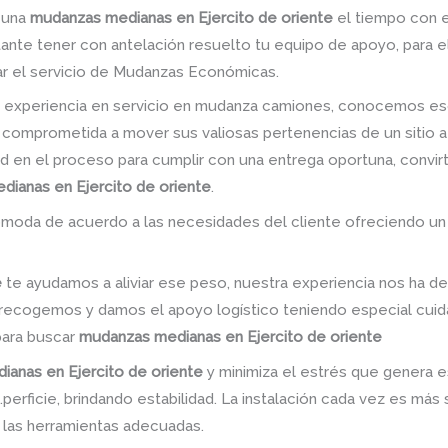
r una
mudanzas medianas en Ejercito de oriente
el tiempo con el 
tante tener con antelación resuelto tu equipo de apoyo, para 
ar el servicio de Mudanzas Económicas.
 experiencia en servicio en mudanza camiones, conocemos es
 comprometida a mover sus valiosas pertenencias de un sitio a
dad en el proceso para cumplir con una entrega oportuna, convir
ianas en Ejercito de oriente
.
omoda de acuerdo a las necesidades del cliente ofreciendo un
e
te ayudamos a aliviar ese peso, nuestra experiencia nos ha d
n; recogemos y damos el apoyo logístico teniendo especial cu
para buscar
mudanzas medianas en Ejercito de oriente
anas en Ejercito de oriente
y minimiza el estrés que genera e
erficie, brindando estabilidad. La instalación cada vez es más 
ar las herramientas adecuadas.