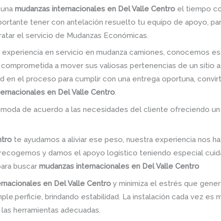
r una
mudanzas internacionales en Del Valle Centro
el tiempo con
mportante tener con antelación resuelto tu equipo de apoyo, p
ratar el servicio de Mudanzas Económicas.
 experiencia en servicio en mudanza camiones, conocemos es
 comprometida a mover sus valiosas pertenencias de un sitio a
dad en el proceso para cumplir con una entrega oportuna, convir
ernacionales en Del Valle Centro
.
omoda de acuerdo a las necesidades del cliente ofreciendo un
ntro
te ayudamos a aliviar ese peso, nuestra experiencia nos h
n; recogemos y damos el apoyo logístico teniendo especial cu
para buscar
mudanzas internacionales en Del Valle Centro
rnacionales en Del Valle Centro
y minimiza el estrés que gener
le.perficie, brindando estabilidad. La instalación cada vez es 
ar las herramientas adecuadas.