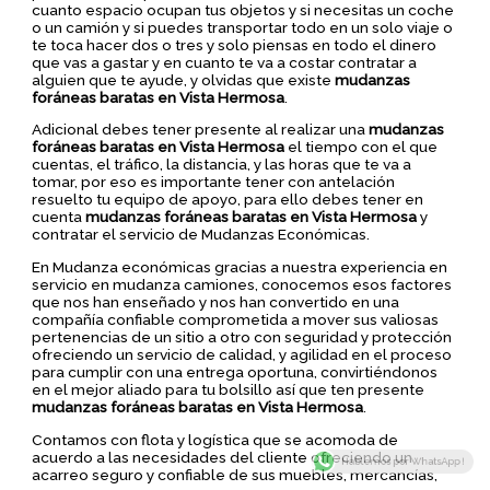
cuanto espacio ocupan tus objetos y si necesitas un coche
o un camión y si puedes transportar todo en un solo viaje o
te toca hacer dos o tres y solo piensas en todo el dinero
que vas a gastar y en cuanto te va a costar contratar a
alguien que te ayude, y olvidas que existe
mudanzas
foráneas baratas en Vista Hermosa
.
Adicional debes tener presente al realizar una
mudanzas
foráneas baratas en Vista Hermosa
el tiempo con el que
cuentas, el tráfico, la distancia, y las horas que te va a
tomar, por eso es importante tener con antelación
resuelto tu equipo de apoyo, para ello debes tener en
cuenta
mudanzas foráneas baratas en Vista Hermosa
y
contratar el servicio de Mudanzas Económicas.
En Mudanza económicas gracias a nuestra experiencia en
servicio en mudanza camiones, conocemos esos factores
que nos han enseñado y nos han convertido en una
compañía confiable comprometida a mover sus valiosas
pertenencias de un sitio a otro con seguridad y protección
ofreciendo un servicio de calidad, y agilidad en el proceso
para cumplir con una entrega oportuna, convirtiéndonos
en el mejor aliado para tu bolsillo así que ten presente
mudanzas foráneas baratas en Vista Hermosa
.
Contamos con flota y logística que se acomoda de
acuerdo a las necesidades del cliente ofreciendo un
Hablemos por WhatsApp !
acarreo seguro y confiable de sus muebles, mercancías,