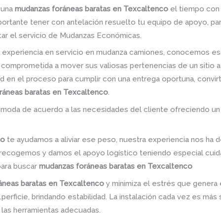
r una
mudanzas foráneas baratas en Texcaltenco
el tiempo con e
mportante tener con antelación resuelto tu equipo de apoyo, p
tar el servicio de Mudanzas Económicas.
 experiencia en servicio en mudanza camiones, conocemos es
 comprometida a mover sus valiosas pertenencias de un sitio a
dad en el proceso para cumplir con una entrega oportuna, convir
ráneas baratas en Texcaltenco
.
omoda de acuerdo a las necesidades del cliente ofreciendo un
co
te ayudamos a aliviar ese peso, nuestra experiencia nos ha 
n; recogemos y damos el apoyo logístico teniendo especial cu
para buscar
mudanzas foráneas baratas en Texcaltenco
áneas baratas en Texcaltenco
y minimiza el estrés que genera 
erficie, brindando estabilidad. La instalación cada vez es más 
ar las herramientas adecuadas.