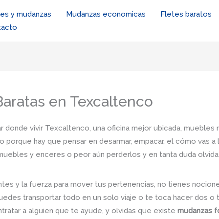
tes y mudanzas
Mudanzas economicas
Fletes baratos
tacto
aratas en Texcaltenco
r donde vivir Texcaltenco, una oficina mejor ubicada, muebles n
io porque hay que pensar en desarmar, empacar, el cómo vas a l
s muebles y enceres o peor aún perderlos y en tanta duda olvid
tes y la fuerza para mover tus pertenencias, no tienes nocio
uedes transportar todo en un solo viaje o te toca hacer dos o 
ntratar a alguien que te ayude, y olvidas que existe
mudanzas f