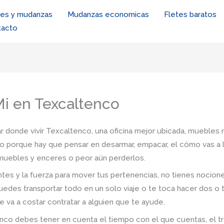
tes y mudanzas
Mudanzas economicas
Fletes baratos
tacto
i en Texcaltenco
r donde vivir Texcaltenco, una oficina mejor ubicada, muebles n
io porque hay que pensar en desarmar, empacar, el cómo vas a l
s muebles y enceres o peor aún perderlos.
tes y la fuerza para mover tus pertenencias, no tienes nocio
uedes transportar todo en un solo viaje o te toca hacer dos o 
e va a costar contratar a alguien que te ayude.
co debes tener en cuenta el tiempo con el que cuentas, el tráfi