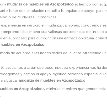
r una
mudanza de muebles en Azcapotzalco
el tiempo con el que
tante tener con antelación resuelto tu equipo de apoyo, para 
servicio de Mudanzas Económicas.
 experiencia en servicio en mudanza camiones, conocemos es
 comprometida a mover sus valiosas pertenencias de un sitio a
dad en el proceso para cumplir con una entrega oportuna, convir
muebles en Azcapotzalco
.
omoda de acuerdo a las necesidades del cliente ofreciendo un
te ayudamos a aliviar ese peso, nuestra experiencia nos ha de
n; recogemos y damos el apoyo logístico teniendo especial cu
para buscar
mudanza de muebles en Azcapotzalco
uebles en Azcapotzalco
y minimiza el estrés que genera este
.