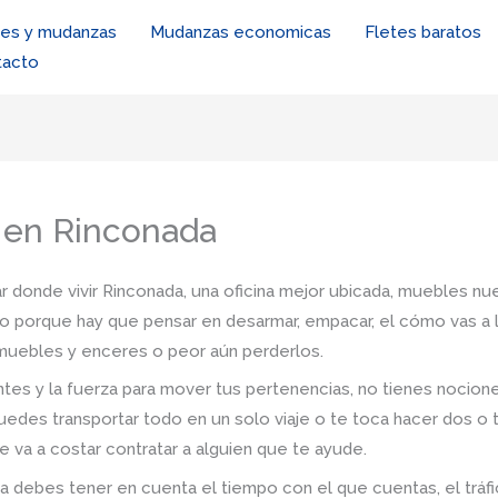
tes y mudanzas
Mudanzas economicas
Fletes baratos
tacto
 en Rinconada
r donde vivir Rinconada, una oficina mejor ubicada, muebles nue
io porque hay que pensar en desarmar, empacar, el cómo vas a l
s muebles y enceres o peor aún perderlos.
tes y la fuerza para mover tus pertenencias, no tienes nocio
uedes transportar todo en un solo viaje o te toca hacer dos o 
e va a costar contratar a alguien que te ayude.
 debes tener en cuenta el tiempo con el que cuentas, el tráfico,