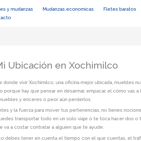
tes y mudanzas
Mudanzas economicas
Fletes baratos
tacto
i Ubicación en Xochimilco
r donde vivir Xochimilco, una oficina mejor ubicada, muebles nu
io porque hay que pensar en desarmar, empacar, el cómo vas a l
s muebles y enceres o peor aún perderlos.
tes y la fuerza para mover tus pertenencias, no tienes nocio
uedes transportar todo en un solo viaje o te toca hacer dos o 
e va a costar contratar a alguien que te ayude.
o debes tener en cuenta el tiempo con el que cuentas, el tráfico