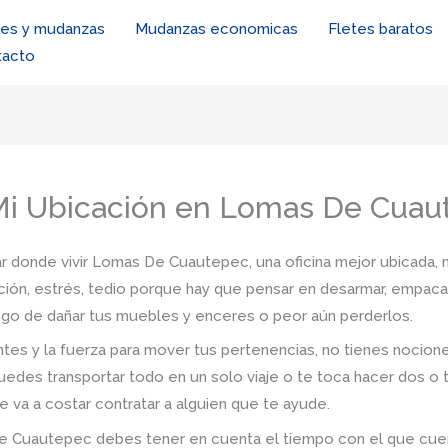
tes y mudanzas
Mudanzas economicas
Fletes baratos
tacto
Mi Ubicación en Lomas De Cuau
r donde vivir Lomas De Cuautepec, una oficina mejor ubicada, m
ión, estrés, tedio porque hay que pensar en desarmar, empacar,
iesgo de dañar tus muebles y enceres o peor aún perderlos.
tes y la fuerza para mover tus pertenencias, no tienes nocio
uedes transportar todo en un solo viaje o te toca hacer dos o 
e va a costar contratar a alguien que te ayude.
 Cuautepec debes tener en cuenta el tiempo con el que cuentas,