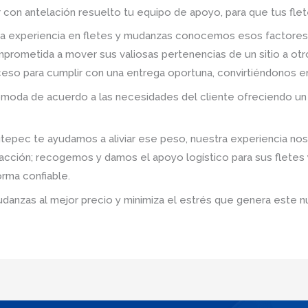
r con antelación resuelto tu equipo de apoyo, para que tus fle
a experiencia en fletes y mudanzas conocemos esos factores
prometida a mover sus valiosas pertenencias de un sitio a ot
roceso para cumplir con una entrega oportuna, convirtiéndonos e
omoda de acuerdo a las necesidades del cliente ofreciendo un 
ec te ayudamos a aliviar ese peso, nuestra experiencia nos
sfacción; recogemos y damos el apoyo logístico para sus flete
rma confiable.
udanzas al mejor precio y minimiza el estrés que genera este n