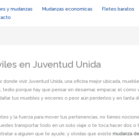
tes y mudanzas
Mudanzas economicas
Fletes baratos
tacto
les en Juventud Unida
r donde vivir Juventud Unida, una oficina mejor ubicada, mueble
, tedio porque hay que pensar en desarmar, empacar, el cómo va
e dañar tus muebles y enceres o peor aún perderlos y en tanta 
tes y la fuerza para mover tus pertenencias, no tienes nocio
uedes transportar todo en un solo viaje o te toca hacer dos o 
ntratar a alguien que te ayude, y olvidas que existe
mudanza de