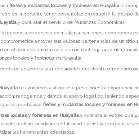
r una
fletes y mudanzas locales y foráneas en Huayatla
el tiempo
 por eso es importante tener con antelación resuelto tu equipo 
Huayatla
y contratar el servicio de Mudanzas Económicas.
 experiencia en servicio en mudanza camiones, conocemos es
 comprometida a mover sus valiosas pertenencias de un sitio a
dad en el proceso para cumplir con una entrega oportuna, convir
anzas locales y foráneas en Huayatla
.
omoda de acuerdo a las necesidades del cliente ofreciendo un
Huayatla
te ayudamos a aliviar ese peso, nuestra experiencia 
sfacción; recogemos y damos el apoyo logístico teniendo espe
esperas para buscar
fletes y mudanzas locales y foráneas en H
nzas locales y foráneas en Huayatla
y minimiza el estrés que g
imple.perficie, brindando estabilidad. La instalación cada vez
utilizar las herramientas adecuadas.