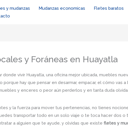
tes y mudanzas
Mudanzas economicas
Fletes baratos
tacto
cales y Foráneas en Huayatla
r donde vivir Huayatla, una oficina mejor ubicada, muebles nuevo
io porque hay que pensar en desarmar, empacar, el cómo vas a l
s muebles y enceres o peor aún perderlos y en tanta duda olvid
tes y la fuerza para mover tus pertenencias, no tienes nocio
uedes transportar todo en un solo viaje o te toca hacer dos o 
ntratar a alguien que te ayude, y olvidas que existe
fletes y mu