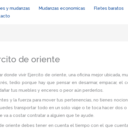
tes y mudanzas
Mudanzas economicas
Fletes baratos
tacto
cito de oriente
r donde vivir Ejercito de oriente, una oficina mejor ubicada, m
trés, tedio porque hay que pensar en desarmar, empacar, el c
e dañar tus muebles y enceres o peor aún perderlos.
tes y la fuerza para mover tus pertenencias, no tienes noci
puedes transportar todo en un solo viaje o te toca hacer dos o 
e va a costar contratar a alguien que te ayude.
de oriente debes tener en cuenta el tiempo con el que cuentas, e