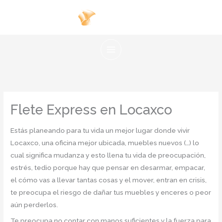
Ir
al
contenido
Flete Express en Locaxco
Estás planeando para tu vida un mejor lugar donde vivir
Locaxco, una oficina mejor ubicada, muebles nuevos (…) lo
cual significa mudanza y esto llena tu vida de preocupación,
estrés, tedio porque hay que pensar en desarmar, empacar,
el cómo vas a llevar tantas cosas y el mover, entran en crisis,
te preocupa el riesgo de dañar tus muebles y enceres o peor
aún perderlos.
Te preocupa no contar con manos suficientes y la fuerza para