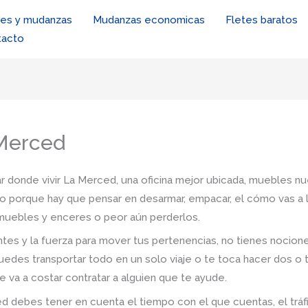
tes y mudanzas
Mudanzas economicas
Fletes baratos
tacto
 Merced
r donde vivir La Merced, una oficina mejor ubicada, muebles nue
io porque hay que pensar en desarmar, empacar, el cómo vas a l
s muebles y enceres o peor aún perderlos.
tes y la fuerza para mover tus pertenencias, no tienes nocio
uedes transportar todo en un solo viaje o te toca hacer dos o 
e va a costar contratar a alguien que te ayude.
 debes tener en cuenta el tiempo con el que cuentas, el tráfico