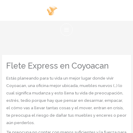
Ir
al
contenido
Flete Express en Coyoacan
Estás planeando para tu vida un mejor lugar donde vivir
Coyoacan, una oficina mejor ubicada, muebles nuevos (…) lo
cual significa mudanza y esto llena tu vida de preocupación,
estrés, tedio porque hay que pensar en desarmar, empacar,
el cómo vas a llevar tantas cosas y el mover, entran en crisis,
te preocupa el riesgo de dañar tus muebles y enceres o peor
aún perderlos.
Te preocupa no contar con manos suficientes y la fuerza para