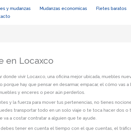
tes y mudanzas
Mudanzas economicas
Fletes baratos
tacto
re en Locaxco
r donde vivir Locaxco, una oficina mejor ubicada, muebles nuevo
io porque hay que pensar en desarmar, empacar, el cómo vas a l
s muebles y enceres o peor aún perderlos.
tes y la fuerza para mover tus pertenencias, no tienes nocio
uedes transportar todo en un solo viaje o te toca hacer dos o 
e va a costar contratar a alguien que te ayude.
ebes tener en cuenta el tiempo con el que cuentas, el tráfico, 