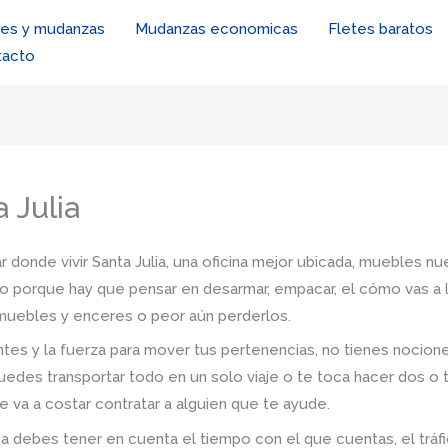
tes y mudanzas
Mudanzas economicas
Fletes baratos
tacto
 Julia
 donde vivir Santa Julia, una oficina mejor ubicada, muebles nue
io porque hay que pensar en desarmar, empacar, el cómo vas a l
s muebles y enceres o peor aún perderlos.
tes y la fuerza para mover tus pertenencias, no tienes nocio
uedes transportar todo en un solo viaje o te toca hacer dos o 
e va a costar contratar a alguien que te ayude.
a debes tener en cuenta el tiempo con el que cuentas, el tráfico