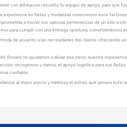
tener con antelación resuelto tu equipo de apoyo, para que tus
a experiencia en fletes y mudanzas conocemos esos factores
prometida a mover sus valiosas pertenencias de un sitio a ot
roceso para cumplir con una entrega oportuna, convirtiéndonos e
omoda de acuerdo a las necesidades del cliente ofreciendo un 
 Rosario te ayudamos a aliviar ese peso, nuestra experienci
sfacción; recogemos y damos el apoyo logístico para sus flete
rma confiable.
udanzas al mejor precio y minimiza el estrés que genera este n