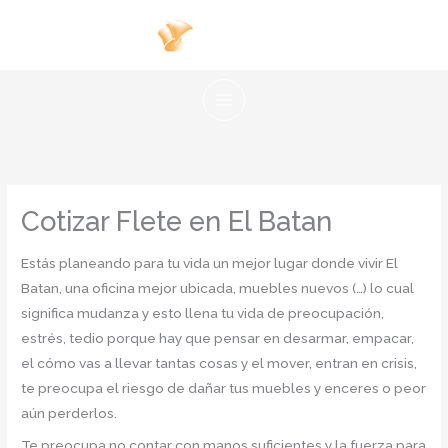
Ir
al
contenido
Cotizar Flete en El Batan
Estás planeando para tu vida un mejor lugar donde vivir El
Batan, una oficina mejor ubicada, muebles nuevos (…) lo cual
significa mudanza y esto llena tu vida de preocupación,
estrés, tedio porque hay que pensar en desarmar, empacar,
el cómo vas a llevar tantas cosas y el mover, entran en crisis,
te preocupa el riesgo de dañar tus muebles y enceres o peor
aún perderlos.
Te preocupa no contar con manos suficientes y la fuerza para